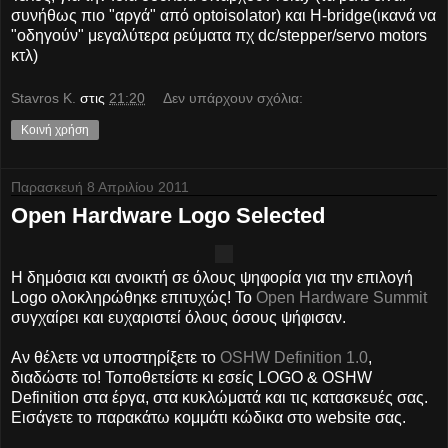
συνήθως πιο "αργά" από optoisolator) και H-bridge(ικανά να
"οδηγούν" μεγαλύτερα ρεύματα πχ dc/stepper/servo motors
κτλ)
Stavros K.
στις
21:20
Δεν υπάρχουν σχόλια:
Κοινή χρήση
Παρασκευή 8 Απριλίου 2011
Open Hardware Logo Selected
Η δημόσια και ανοικτή σε όλους ψηφορία για την επιλογή
Logo ολοκληρώθηκε επιτυχώς! Το
Open Hardware Summit
συγχαίρει και ευχαριστεί όλους όσους ψήφισαν.
Αν θέλετε να υποστηρίξετε το
OSHW Definition 1.0
,
διαδώστε το! Τοποθετείστε κι εσείς LOGO & OSHW
Definition στα έργα, στα κυκλώματά και τις κατασκευές σας.
Εισάγετε το παρακάτω κομμάτι κώδικα στο website σας.