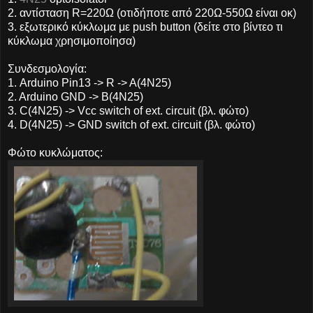
2. αντίσταση R=220Ω (οτιδήποτε από 220Ω-550Ω είναι οκ)
3. εξωτερικό κύκλωμα με push button (δείτε στο βίντεο τι
κύκλωμα χρησιμοποίησα)
Συνδεσμολογία:
1. Arduino Pin13 -> R -> A(4N25)
2. Arduino GND -> B(4N25)
3. C(4N25) -> Vcc switch of ext. circuit (βλ. φώτο)
4. D(4N25) -> GND switch of ext. circuit (βλ. φώτο)
Φώτο κυκλώματος: