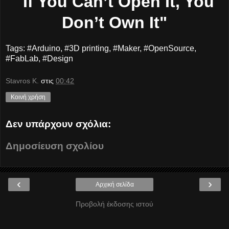
"If You Can’t Open It, You
Don’t Own It"
Tags: #Arduino, #3D printing, #Maker, #OpenSource,
#FabLab, #Design
Stavros K.
στις
00:42
Κοινή χρήση
Δεν υπάρχουν σχόλια:
Δημοσίευση σχολίου
‹
›
Αρχική σελίδα
Προβολή έκδοσης ιστού