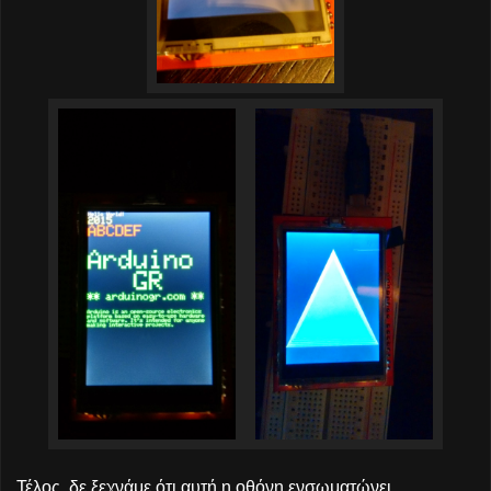
Τέλος, δε ξεχνάμε ότι αυτή η οθόνη ενσωματώνει