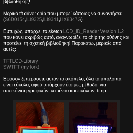
βιβλιοθήκης!
Μερικά tft driver chip που μπορεί κάποιος να συναντήσει:
(
S6D0154
,
ILI9325
,
ILI9341
,
HX8347G
)
Ευτυχώς, υπάρχει το sketch
LCD_ID_Reader Version 1.2
που κάνει ακριβώς αυτό, αναγνωρίζει το chip της οθόνης και
προτείνει τη σχετική βιβλιοθήκη! Παρακάτω, μερικές από
αυτές:
TFTLCD-Library
SWTFT (my fork)
Εφόσον ξεπεράσετε αυτόν το σκόπελο, όλα τα υπόλοιπα
είναι εύκολα, αφού υπάρχουν έτοιμες μέθοδοι για
απεικόνιση γραφικών, κειμένου και εικόνων .bmp: